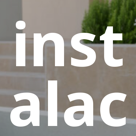
inst
alac