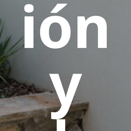
ión
y