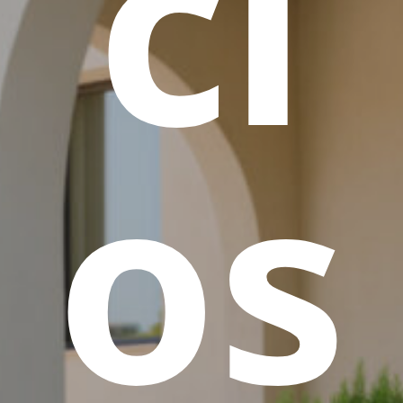
ci
os